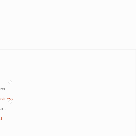
rs!
usiness
ini.
ss