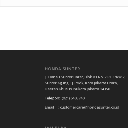
HONDA SUNTER
Jl. Danau Sunter Barat, Blok A1 No. 7 RT.1/RW.7,
Sunter Agung, Tj. Priok, Kota Jakarta Utara,
Daerah Khusus Ibukota Jakarta 14350
Telepon
:
(021) 6403740
Email : customercare@hondasunter.co.id
JAM BUKA