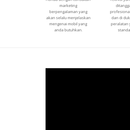
marketing
ditangg
berpengalaman yang
profesional
akan selalu menjelaskan
dan di du
mengenai mobil yang
peralatan 
anda butuhkan.
standa