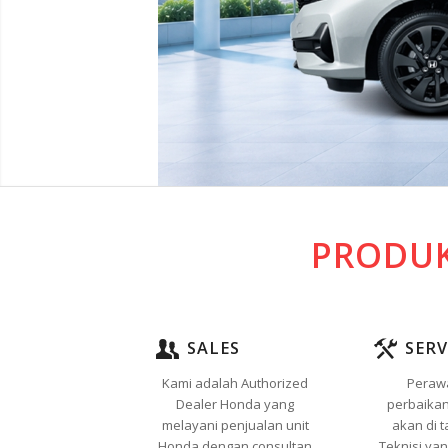
PRODUK
SALES
SERV
Kami adalah Authorized
Peraw
Dealer Honda yang
perbaikan
melayani penjualan unit
akan di t
Honda dengan consultan
Teknisi ya