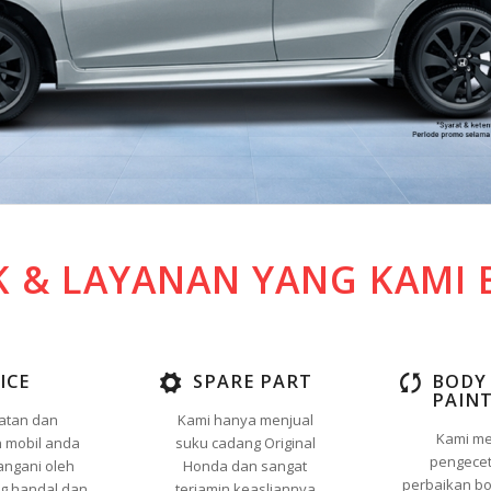
 & LAYANAN YANG KAMI 
ICE
SPARE PART
BODY
PAIN
atan dan
Kami hanya menjual
Kami me
 mobil anda
suku cadang Original
pengece
angani oleh
Honda dan sangat
perbaikan bo
ng handal dan
terjamin keasliannya