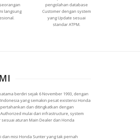
seorangan
pengolahan database
ni langsung
Customer dengan system
esional.
yang Update sesuai
standar ATPM.
MI
katama berdiri sejak 6 November 1993, dengan
 Indonesia yang semakin pesat existensi Honda
dipertahankan dan ditingkatkan dengan
Authorized mulai dari infrastructure, system
r sesuai aturan Main Dealer dan Honda
i dan misi Honda Sunter yang tak pernah