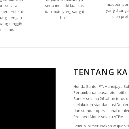
maupun per
ani secara
serta memiliki kualitas
yang ditanga
 bersertifikat
dan mutu yang sangat
oleh prof
kung dengan
baik.
yang canggih
rt Honda
TENTANG KA
Honda Sunter PT. Handijaya Su
Pertumbuhan pasar otomotif di
Sunter selama 26 tahun terus 
melakukan standarisasi Dealer 
dan standar operasional deale
Prospect Motor selaku ATPM.
Semua ini merupakan wujud vis