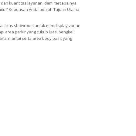
 dan kuantitas layanan, demi tercapainya
itu “ Kepuasan Anda adalah Tujuan Utama
asilitas
showroom
untuk men
display
varian
pi area parkir yang cukup luas, bengkel
arts
3 lantai serta
area body paint
yang