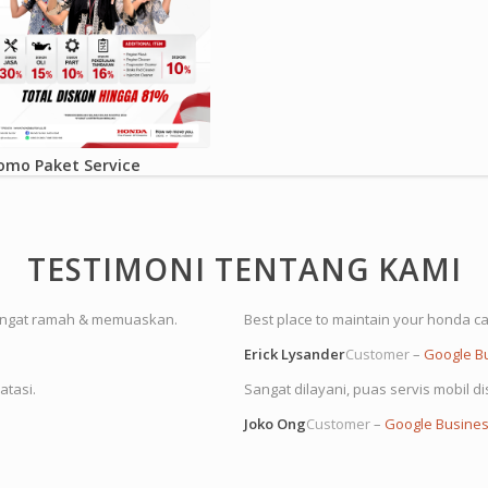
omo Paket Service
TESTIMONI TENTANG KAMI
angat ramah & memuaskan.
Best place to maintain your honda ca
Erick Lysander
Customer
–
Google B
atasi.
Sangat dilayani, puas servis mobil dis
Joko Ong
Customer
–
Google Busine